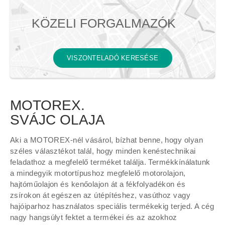
KÖZELI FORGALMAZÓK
VISZONTELADÓ KERESÉSE
MOTOREX.
SVÁJC OLAJA
Aki a MOTOREX-nél vásárol, bízhat benne, hogy olyan
széles választékot talál, hogy minden kenéstechnikai
feladathoz a megfelelő terméket találja. Termékkínálatunk
a mindegyik motortípushoz megfelelő motorolajon,
hajtóműolajon és kenőolajon át a fékfolyadékon és
zsírokon át egészen az útépítéshez, vasúthoz vagy
hajóiparhoz használatos speciális termékekig terjed. A cég
nagy hangsúlyt fektet a termékei és az azokhoz