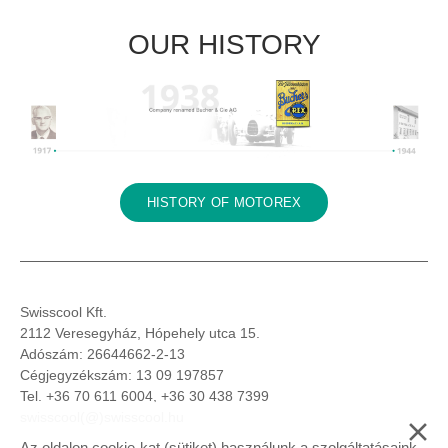
OUR HISTORY
HISTORY OF MOTOREX
Swisscool Kft.
2112 Veresegyház, Hópehely utca 15.
Adószám: 26644662-2-13
Cégjegyzékszám: 13 09 197857
Tel.
+36 70 611 6004, +36 30 438 7399
swisscool(@)
swisscool.hu
Az oldalon cookie-kat (sütiket) használunk a szolgáltatásaink