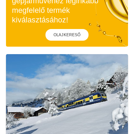
gépjárművéhez leginkább
megfelelő termék
kiválasztásához!
OLAJKERESŐ