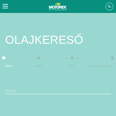
OLAJKERESŐ
Make
Model
Note
Recommendation
Search